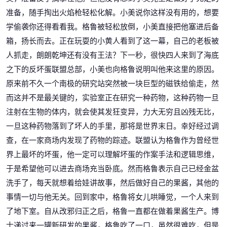
准备，随手掏出火焰枪轻松化解。小美说你这样没有用的，想要
学偷袭你还得看看我。格鲁被轻松放倒，小美直接把他塞进后备
箱，扬长而去。正在玩耍的小黄人看到了这一幕，自己的老板被
人抓走，朗朗乾坤还有没有王法？下一秒，很快四人来到了海底
之下的反坏蛋联盟总部，小美也向格鲁说明叫他来这里的原因。
原来前不久一个南极的研究站突然被一块巨型的磁铁给偷走，然
而这并不是最关键的，实验室正在研究一种药物，这种药物一旦
注射在生物的体内，就会使其发狂变异，力大无穷且凶残无比，
一旦这种药物落到了坏人的手里，那将是世界末日。幸好经过调
查，在一家商场内发现了药物的踪迹。联盟认为格鲁作为曾经世
界上最坏的坏蛋，他一定可以理解坏蛋的作案手法和逻辑思维，
于是希望他可以进去商场充当卧底。然而格鲁表示自己已经金盆
洗手了，每天就想着给娃讲故事，然后做好自己的果酱，其他的
事情一切与他无关。回到家中，格鲁将女儿哄睡觉，一个人来到
了地下室。自从改邪归正之后，格鲁一直都在做着果酱生产。博
士递过来一罐新研发的果酱，格鲁吃了一口，虽然很难吃，但是