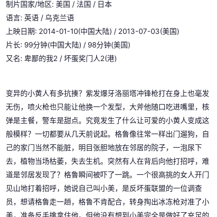
制片国家/地区: 美国 / 法国 / 日本
语言: 英语 / 乌克兰语
上映日期: 2014-01-10(中国大陆) / 2013-07-03(美国)
片长: 99分钟(中国大陆) / 98分钟(美国)
又名: 卑鄙的我2 / 坏蛋奖门人2(港)
变异的小黄人有多抗揍？紫发爆牙洛丽塔冲锋枪打在身上也毫发
无伤，喷火枪也只能让他换一个发型，大斧他随口吃进嘴里，核
弹是主餐，警车是甜点。究竟发生了什么让可爱的小黄人变成这
般模样？一切都要从几天前说起。格鲁像往常一样出门遛狗，自
己的家门当然不能脏，明目张胆地放在邻居的院子，一泡尿下
去，植物当场枯萎，失去生机。突然有人在背后向他打招呼，难
道是邻居发现了？格鲁瞬间被吓了一跳。一个很高挑的女人开门
见山地打着招呼，她说自己叫小美，是反坏蛋联盟的一位调查
员，想请格鲁走一趟，格鲁不肯配合，转身掏出冰冻枪对准了小
美，准备反手擒拿住他。但他没有想到小美完全是做好了充足的