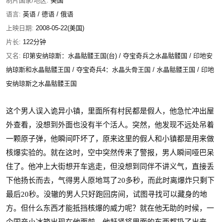
制片国家/地区:
美国
语言:
英语 / 德语 / 俄语
上映日期:
2008-05-22(美国)
片长:
122分钟
又名:
印第安纳琼斯：水晶骷髅王国(台) / 夺宝奇兵之水晶骷髅国 / 印地安
纳琼斯和水晶骷髅王国 / 夺宝奇兵4：水晶头骨王国 / 水晶骷髅王国 / 印地
安纳琼斯之水晶骷髅王国
这个男人误入诡异小镇，里面所有村民都是假人，他急忙冲出屋
外查看，没想到外面也没有半个活人。突然，他发现不远处吊着
一颗原子弹，他瞬间吓坏了，原来这里的假人和小镇都是用来做
核爆实验的。就在这时，空中突然传来了警报，男人瞬间哑巴呆
住了。他冲上大街想开车逃走，但没想到同伴不讲义气，直接丢
下他扬长而去，气得男人原地骂了
20
多秒，而此时离爆炸只剩下
最后
20
秒。没辙的男人只好跑回房间，试图寻找可以藏身的地
方。但什么东西才能抵挡核爆的威力呢？就在他无助的时候，一