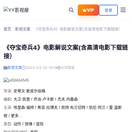
VIP
登录
首页
/
影视文案
/
《夺宝奇兵4》电影解说文案(含高清电影下载链接）
《夺宝奇兵4》电影解说文案(含高清电影下载链
接）
影视文案
2023-03-20 19:19
0
次阅读
导演
:
史蒂文·斯皮尔伯格
编剧
:
大卫·凯普 / 乔治·卢卡斯 / 杰夫·内桑森
主演
:
哈里森·福特 / 希亚·拉博夫 / 凯特·布兰切特 / 凯伦·阿兰 / 雷·温斯
顿 / 更多...
类型:
动作
/
惊悚
/
冒险