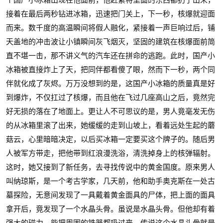
个国产小冰箱出现在他面前，他赶紧将里面的东西都扔了出来，
接着在最后两秒钻进冰箱，迅速把门关上，下一秒，核爆就迎面
而来。数千度的高温瞬间将假人融化，紧接着一声巨响过后，铺
天盖地的冲击波让小镇瞬间灰飞烟灭，坚固的建筑在核爆面前简
直不堪一击，那不讲义气的汽车还在拼命的逃跑。此时，国产小
冰箱被直接炸上了天，把同伴都看傻了眼，然而下一秒，两个同
伴就化成了灰烬。万万没想到的是，这国产小冰箱的质量真是好
到爆炸，不仅扛过了核爆，而且他在飞过几座高山之后，竟然完
好无损的落在了地面上。更让人不可思议的是，男人竟毫发无伤
的从冰箱里滚了出来，她缓缓的走到山坡上，看着远处生起的蘑
菇云，心里暗暗决定，以后买冰箱一定要买这个牌子的。随后男
人被军方带走，把他带到红浪漫洗浴，清洗掉身上的核弹辐射。
这时，她又接到了新任务，去寻找传说中的黄金国度。原来男人
叫纳琼斯，是一个考古学家，几天前，他和助手奥克斯在一处古
墓探险，无意间发现了一具戴着黄金面具的尸体，把上面的面具
拿开后，竟发现了一个水晶头骨。虽说是水晶头骨。但他却有着