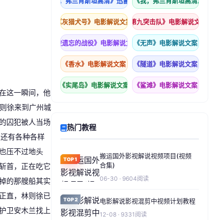
《我，弗兰肯斯坦高清》迅雷下载
科幻片《我，弗兰肯斯坦高清》下载
《灰猎犬号》电影解说文案
《第九突击队》电影解说文案
《被遗忘的战役》电影解说文案
《无声》电影解说文案
《香水》电影解说文案
《隧道》电影解说文案
《实尾岛》电影解说文案
《鲨滩》电影解说文案
在这一瞬间，他
则徐来到广州城
的囚犯被人当场
热门教程
，还有各种各样
也压不过地头
搬运国外影视解说视频项目(视频
TOP1
合集)
斩首，正在吃它
06-30 · 9604阅读
掉的那艘船其实
正直，林则徐已
TOP2
电影解说影视混剪中视频计划教程
护卫安木兰找上
12-08 · 9331阅读