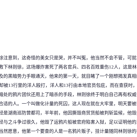
徐注意到，这奇怪的美女只是哭，并不叫冤，他当然不会不管，可就
救下林则徐，这场爆炸害死了两名官兵、四名百姓重伤
12
人，这是林
及的黑暗势力手眼通天，他来的第一天，就目睹了一个刚想揭发真相
却被
13
行里的洋人殴打，洋人和
13
行由本地官员包庇，而在查获时
暗处的鸦片团伙还用上了暗杀的手段，林则徐终于明白自己再有权威
合适的人。一个叫做化计量的死囚，这人现在就在大牢里，明天要被
经是湖南巡防营都司，半年前，他因撕毁商贸货船被判斩监候，他毁
经与之斗争过很久，他毁了运鸦片船被官府陷害入狱，足以证明他的
当然愿意，他第一个要查的人是一名鸦片贩子，挂计量随同林则徐的