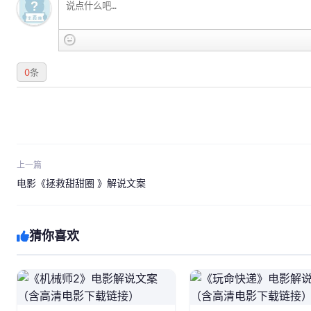
0
条
上一篇
电影《拯救甜甜圈 》解说文案
猜你喜欢