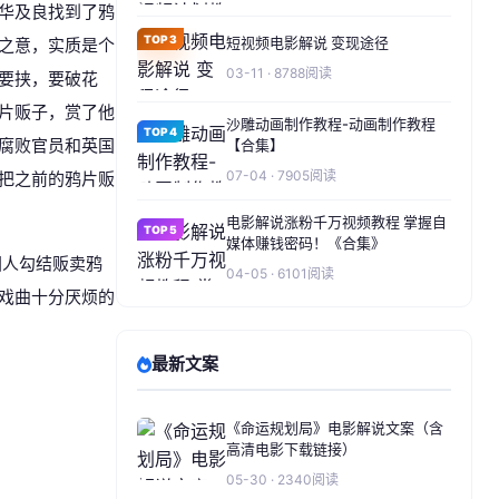
华及良找到了鸦
TOP3
短视频电影解说 变现途径
之意，实质是个
03-11 · 8788阅读
要挟，要破花
片贩子，赏了他
沙雕动画制作教程-动画制作教程
TOP4
【合集】
腐败官员和英国
07-04 · 7905阅读
把之前的鸦片贩
电影解说涨粉千万视频教程 掌握自
TOP5
媒体赚钱密码！《合集》
国人勾结贩卖鸦
04-05 · 6101阅读
戏曲十分厌烦的
最新文案
《命运规划局》电影解说文案（含
高清电影下载链接）
05-30 · 2340阅读