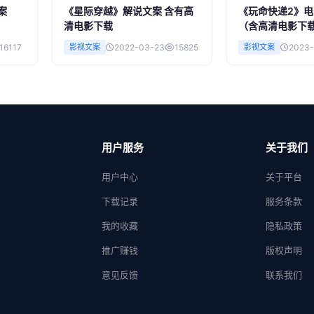
案
《星际穿越》解说文案 含有高
《玩命快递2》
清电影下载
（含高清电影下
16117
影视文案
2022-03-23
15825
影视文案
2023-
用户服务
关于我们
用户中心
关于平台
下载记录
服务条款
我的收藏
隐私政策
推广赚钱
版权声明
意见反馈
联系我们