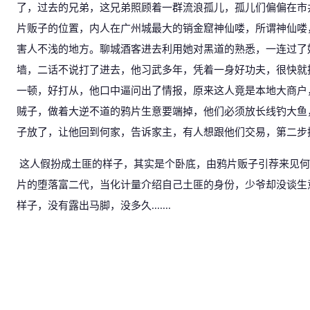
了，过去的兄弟，这兄弟照顾着一群流浪孤儿，孤儿们偏偏在市
片贩子的位置，内人在广州城最大的销金窟神仙喽，所谓神仙喽
害人不浅的地方。聊城酒客进去利用她对黑道的熟悉，一连过了
墙，二话不说打了进去，他习武多年，凭着一身好功夫，很快就
一顿，好打从，他口中逼问出了情报，原来这人竟是本地大商户
贼子，做着大逆不道的鸦片生意要端掉，他们必须放长线钓大鱼
子放了，让他回到何家，告诉家主，有人想跟他们交易，第二步
这人假扮成土匪的样子，其实是个卧底，由鸦片贩子引荐来见何
片的堕落富二代，当化计量介绍自己土匪的身份，少爷却没谈生
样子，没有露出马脚，没多久.......