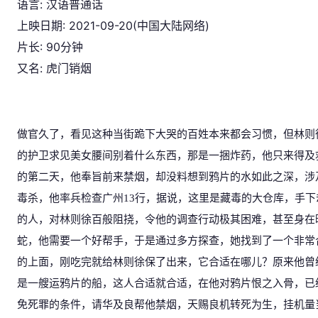
语言: 汉语普通话
上映日期: 2021-09-20(中国大陆网络)
片长: 90分钟
又名: 虎门销烟
做官久了，看见这种当街跪下大哭的百姓本来都会习惯，但林则
的护卫求见美女腰间别着什么东西，那是一捆炸药，他只来得及
的第二天，他奉旨前来禁烟，却没料想到鸦片的水如此之深，涉
毒杀，他率兵检查广州
13
行，据说，这里是藏毒的大仓库，手下
的人，对林则徐百般阻挠，令他的调查行动极其困难，甚至身在
蛇，他需要一个好帮手，于是通过多方探查，她找到了一个非常
的上面，刚吃完就给林则徐保了出来，它合适在哪儿？原来他曾
是一艘运鸦片的船，这人合适就合适，在他对鸦片恨之入骨，已
免死罪的条件，请华及良帮他禁烟，天赐良机转死为生，挂机量